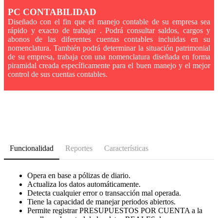
PC CONTABILIDAD
Diseñado con el fin que el manejo contable de su empresa sea
rápido y exacto de trabajar . Podrá consultar saldos, cargos y
abonos de las diferentes cuentas contables incluidas en su
nomenclatura. También podrá determinar la situación patrimonial
de su empresa, trabaja con una nomenclatura diseñada en forma
piramidal creada específicamente para el buen manejo y el mejor
control de sus cuentas contables.
Funcionalidad
Reportes
Características
Opera en base a pólizas de diario.
Actualiza los datos automáticamente.
Detecta cualquier error o transacción mal operada.
Tiene la capacidad de manejar periodos abiertos.
Permite registrar PRESUPUESTOS POR CUENTA a la