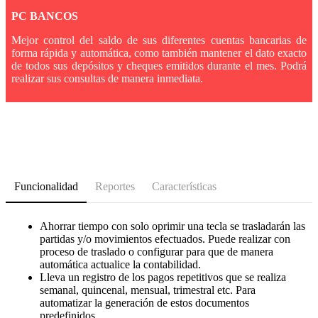
PC BANCOS
Mejor control del saldo de sus diferentes cuentas bancarias de
forma rápida y automática, como también mantener el dato exacto
de todos sus depósitos y cheques emitidos durante el mes. Podrá
realizar sus consultas de manera inmediata.
Funcionalidad
Reportes
Características
Ahorrar tiempo con solo oprimir una tecla se trasladarán las
partidas y/o movimientos efectuados. Puede realizar con
proceso de traslado o configurar para que de manera
automática actualice la contabilidad.
Lleva un registro de los pagos repetitivos que se realiza
semanal, quincenal, mensual, trimestral etc. Para
automatizar la generación de estos documentos
predefinidos